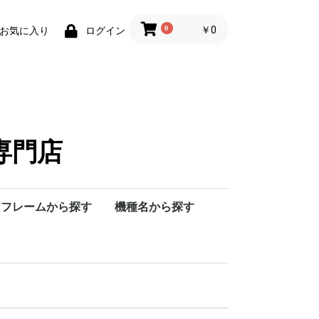
0
￥0
お気に入り
ログイン
専門店
アフレームから探す
機種名から探す
漏電警報付ヒューズフ
単相3線中性線欠相保
ZCT内蔵ヒューズフリ
抵抗溶接機用漏電遮断
モータブレーカ・保護
高瞬時形漏電遮断器
分電盤用遮断器
耐熱ヒューズフリー遮
内部付属装置
外部付属装置
漏電リレー
低圧気中遮断器
PTシリーズ
TTｼﾘｰｽﾞ(13kV)
TTｼﾘ（15ｋV～
Tｼﾘｰｽﾞ（15ｋV～
Tｼﾘｰｽﾞ（13ｋV）
DI-11N・DI-11NS
F
S
裏面接続スタッド
フラッシュプレート
プラグイン接続器
機械的インターロック
外部操作装置
電動操作式
ロックカバー
ハンドルロック
端子カバー
漏電リレー
集合形漏電リレー
F
FX
FXE
FXK
S
SX
SXK
リー遮断器
護付遮断器
ー遮断器
器
用漏電遮断器
断器
100kV)
100kV)