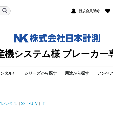
新規会員登録
産機システム様 ブレーカー
レンタル〉
シリーズから探す
用途から探す
アンペ
ル
タル
測器
タル
A・B・C・D
特別推奨
E・F・G・H
I･J
K・L・M・N
O･P・Q･R
S･T･U･V
W･X･Y･Z
U・V・W・X・Y
ABCDE
PQRST
Z
KLMNO
F･G・H・I・J
小野測器
昭和測器
太陽光関連・レンタル
環境計測器
日置・レンタル
FFB/ヒューズフリー遮
ELB/漏電遮断器
特別用途遮断器
用途別遮断器
付属装置
D
C
A
B
E
F
G
H
O
P
O
R
Ｓ
T
U
V
W
D
R
G
I
計測器本体
option
Sシリーズ経済形
Fシリーズ標準形
Lシリーズ高遮断形
Eシリーズ標準形
Rシリーズ高遮断形
30AF
50AF
60AF
100AF
125AF
225AF
250AF
400AF
600AF
800AF
1000AF
1200AF
1600AF
2000AF
2500AF
3200AF
イ
断器
ABCDE
GHIJ
KLMNO
PQRSTU
VWXYZ
E
F
Ｓ
U/レンタル
|
S･T･U･V
|
T