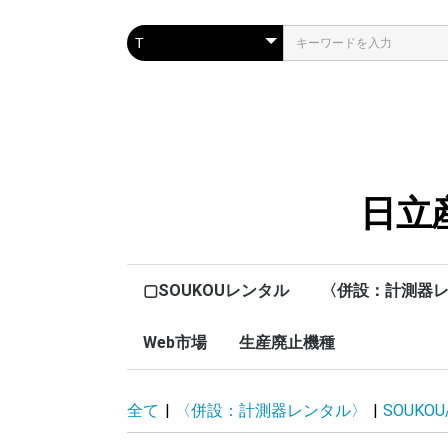
日立
▢SOUKOUレンタル
〈併設：計測器
Web市場
生産廃止機種
SOUKOU/レンタ
MUSASHI/レン
昭和測器・小野
各社計測器/レン
生産廃止予定機種
機種別ABC順
F
全て
|
〈併設：計測器レンタル〉
|
SOUKO