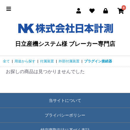
0
日立産機システム様 ブレーカー専門店
全て
|
用途から探す
|
付属装置
|
外部付属装置
|
プラグイン接続器
お探しの商品は見つかりませんでした
当サイトについて
プライバシーポリシー
特定商取引法に基づく表記