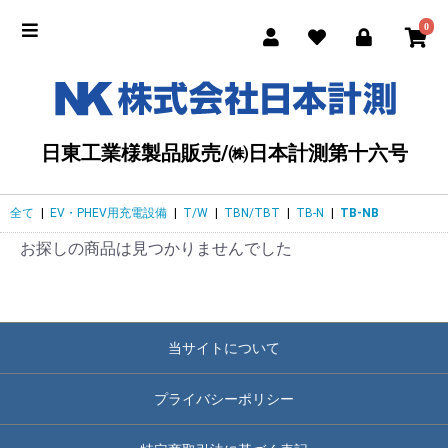
0
日東工業様製品販売/㈱日本計測第十六号
全て
|
EV・PHEV用充電設備
|
T/W
|
TBN/TBT
|
TB-N
|
TB-NB
お探しの商品は見つかりませんでした
当サイトについて
プライバシーポリシー