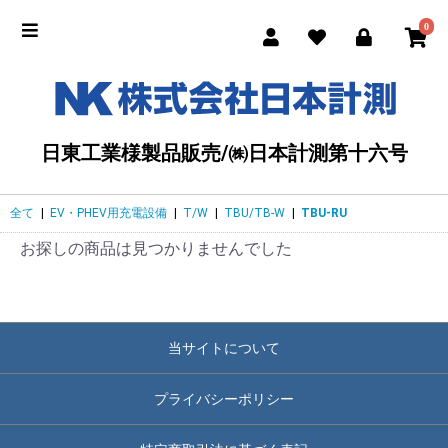
0
日東工業様製品販売/㈱日本計測第十六号
全て
|
EV・PHEV用充電設備
|
T/W
|
TBU/TB-W
|
TBU-RU
お探しの商品は見つかりませんでした
当サイトについて
プライバシーポリシー