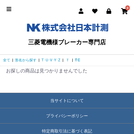
0
三菱電機様ブレーカー専門店
全て
|
形名から探す
|
T･U･V･Y･Z
|
Ｔ
|
TC
お探しの商品は見つかりませんでした
当サイトについて
プライバシーポリシー
特定商取引法に基づく表記