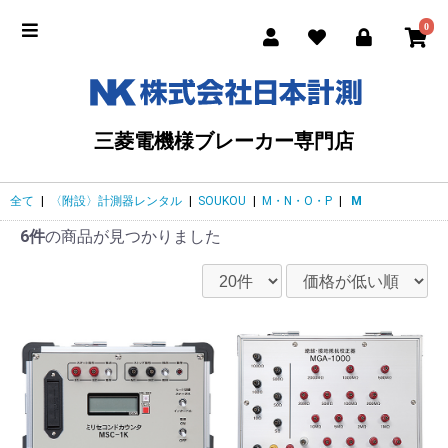
0
三菱電機様ブレーカー専門店
全て
|
〈附設〉計測器レンタル
|
SOUKOU
|
M・N・O・P
|
M
6件
の商品が見つかりました