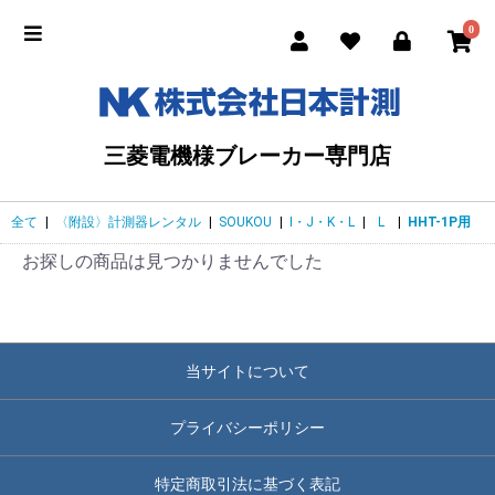
0
三菱電機様ブレーカー専門店
全て
|
〈附設〉計測器レンタル
|
SOUKOU
|
I・J・K・L
|
L
|
HHT-1P用
お探しの商品は見つかりませんでした
当サイトについて
プライバシーポリシー
特定商取引法に基づく表記