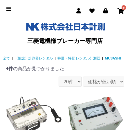
0
三菱電機様ブレーカー専門店
全て
|
〈附設〉計測器レンタル
|
特選・特奨 レンタル計測器
|
MUSASHI
4件
の商品が見つかりました