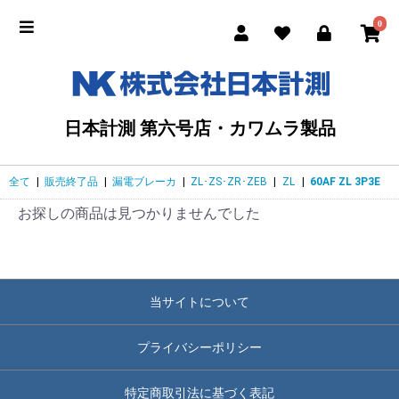
0
日本計測 第六号店・カワムラ製品
全て
|
販売終了品
|
漏電ブレーカ
|
ZL･ZS･ZR･ZEB
|
ZL
|
60AF ZL 3P3E
お探しの商品は見つかりませんでした
当サイトについて
プライバシーポリシー
特定商取引法に基づく表記