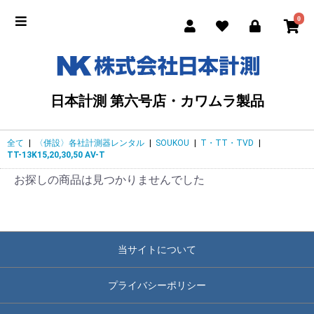
0
日本計測 第六号店・カワムラ製品
全て
|
〈併設〉各社計測器レンタル
|
SOUKOU
|
T・TT・TVD
|
TT-13K15,20,30,50 AV-T
お探しの商品は見つかりませんでした
当サイトについて
プライバシーポリシー