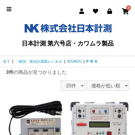
0
日本計測 第六号店・カワムラ製品
全て
|
〈併設〉各社計測器レンタル
|
SOUKOU
|
P･R･S
3件
の商品が見つかりました