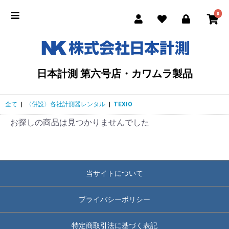
0
日本計測 第六号店・カワムラ製品
全て
|
〈併設〉各社計測器レンタル
|
TEXIO
お探しの商品は見つかりませんでした
当サイトについて
プライバシーポリシー
特定商取引法に基づく表記