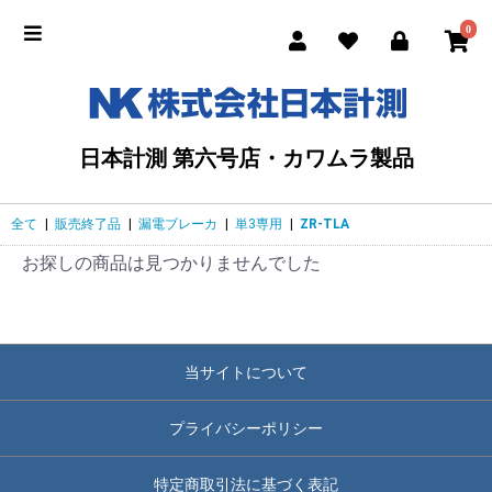
0
日本計測 第六号店・カワムラ製品
全て
|
販売終了品
|
漏電ブレーカ
|
単3専用
|
ZR-TLA
お探しの商品は見つかりませんでした
当サイトについて
プライバシーポリシー
特定商取引法に基づく表記