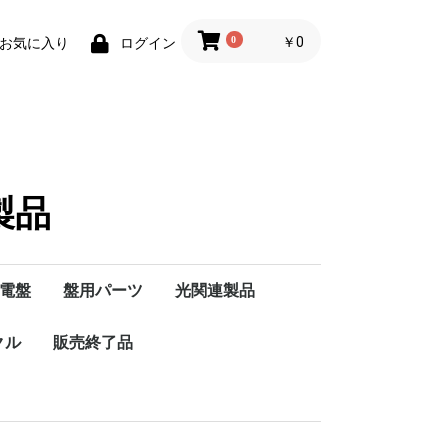
0
￥0
お気に入り
ログイン
製品
電盤
盤用パーツ
光関連製品
-
K･
0
クル
ン
ーション
ハンドル・ハンドルキ
販売終了品
BCT
MGA
MK-300K
MSC
OCR
OVGR
PT-K
RA-100/組合せ機種
T-13K20K
T-13K30K
T-15K15,20,30,50
T-25K15,20,30,50
T-30K15,20,30,50
T-50K15,20,30,50
T-75K,15,20,30,50
TT-15K
TT-25K
TT-30K
TT-50K
TT-75K
ハンドル
ハンドルキー
/75K
ー
クル
ン仕様・パー
ノーヒュズブレーカ
漏電ブレーカ
モータブレーカ
各種ブレーカ
分岐回路用
ZL･ZS･ZR･ZEB
単3専用
自家用発電向け
JIS互換性形
地絡保護専用
インバーター負荷対
過電圧保護機能付/AB-
ZML･ML･MB･MBC
切替開閉器
ケース入り切替開閉器
切り替え開閉器ユニッ
切替開閉器盤
手元開閉器/屋内用
手元開閉器/屋外用
カバースイッチ
応/ZL-I
GHK
ト盤【分岐内蔵】