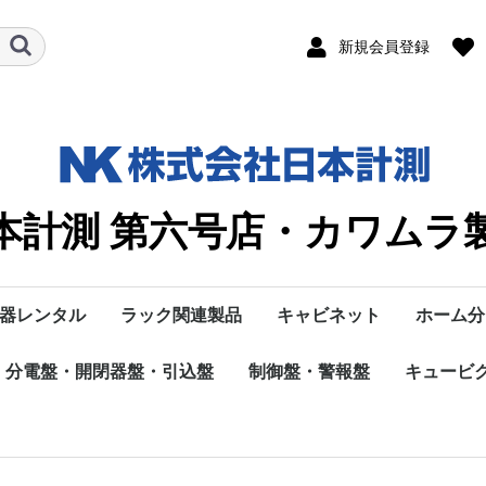
新規会員登録
本計測 第六号店・カワムラ
器レンタル
ラック関連製品
キャビネット
ホーム分
ルⅡ
分電盤・開閉器盤・引込盤
ND
M
L
C
数字･A･B
D
E･F･G
H
I
K
P･R･S
T・TT・TVD
V・W
H
M
W
G
R・S・Ｔ・U・Ｖ
Solamente
ラック
ラックオプション
システム・機器
制御盤・警報盤
部材
鉄製
弱電・通信機器収納
ステンレス製
プラスチック製
MSC
MK
MGA
L-13K
L-75.9K
L-50K
L-30K
L-22K
CBT
CC
CGRT
CR
CRT
B
A
数字
M
OCR･OVGR
M
P
R
S
TVD-1000K・TVD
TA-1020
T-13K50
T-30K75
TL-11K25
T-13K20K･30K/T-
T-15K･T-25K･T-30
TT-13K15,20,30,5
TT-
TT-80B
TT-100K100J-T
VR-300K
VCBT-K
VCB
WS-1
Ｒ
SMCT
キュービ
Ezライ
enステ
EcoEye
金属製
1000GK
13K15,20,30,50
T-50K･T-75K
AV-T
15K/25K/30K/50K
AV-T
ズブレーカ
カ
カ
電灯分電盤
動力分電盤
開閉器盤など
制御盤
警報盤・操作盤
キュービ
オプショ
ツ
スイッチ
－ズ
ク
フック
定格電圧AC250V定格
C-Ｆ（Ｂ種）
母線接続ねじM8X16