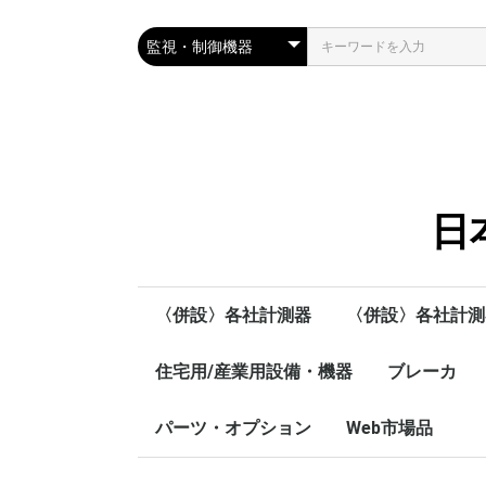
日
〈併設〉各社計測器
〈併設〉各社計測
愛知時計電機㈱
住宅用/産業用設備・機器
SOUKOU
MUSASHI
各社計測器レンタ
SHOWA
HIOKI
TEXIO
流量計
ブレーカ
安心・快適住宅向け製品
省エネ機器
監視・制御機器
パーツ・オプション
Web市場品
ノーヒュー
漏電ブレー
各種ブレー
パーツ
オプションパーツ
裏面端子・埋込形端子
ノントリップ
中性端子NT
中性銅バー
銅爪つきヒュ
ハンドルロッ
端子カバー
絶縁バリア
DINレール用
裏面端子
埋込形端子