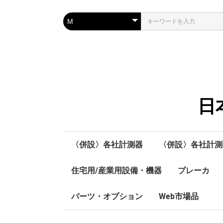
日
〈併設〉各社計測器
〈併設〉各社計測
愛知時計電機㈱
住宅用/産業用設備・機器
SOUKOU
MUSASHI
各社計測器レンタ
SHOWA
HIOKI
TEXIO
流量計
ブレーカ
安心・快適住宅向け製品
省エネ機器
監視・制御機器
パーツ・オプション
Web市場品
ノーヒュー
漏電ブレー
各種ブレー
パーツ
オプションパーツ
裏面端子・埋込形端子
ノントリップ
中性端子NT
中性銅バー
銅爪つきヒュ
ハンドルロッ
端子カバー
絶縁バリア
DINレール用
裏面端子
埋込形端子