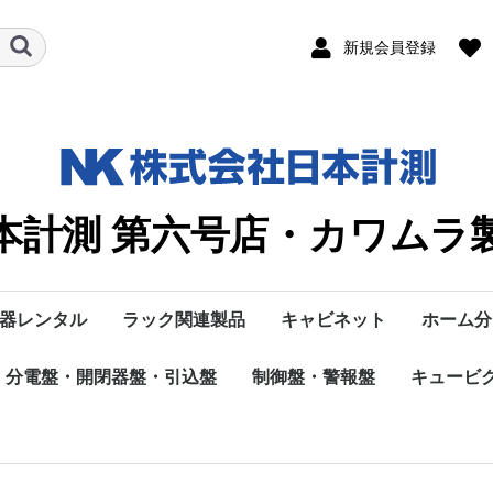
新規会員登録
本計測 第六号店・カワムラ
器レンタル
ラック関連製品
キャビネット
ホーム分
ルⅡ
分電盤・開閉器盤・引込盤
ND
M
L
C
数字･A･B
D
E･F･G
H
I
K
P･R･S
T・TT・TVD
V・W
H
M
W
G
R・S・Ｔ・U・Ｖ
Solamente
ラック
ラックオプション
システム・機器
制御盤・警報盤
部材
鉄製
弱電・通信機器収納
ステンレス製
プラスチック製
MSC
MK
MGA
L-13K
L-75.9K
L-50K
L-30K
L-22K
CBT
CC
CGRT
CR
CRT
B
A
数字
M
OCR･OVGR
M
P
R
S
TVD-1000K・TVD
TA-1020
T-13K50
T-30K75
TL-11K25
T-13K20K･30K/T-
T-15K･T-25K･T-30
TT-13K15,20,30,5
TT-
TT-80B
TT-100K100J-T
VR-300K
VCBT-K
VCB
WS-1
Ｒ
SMCT
キュービ
Ezライ
enステ
EcoEye
金属製
1000GK
13K15,20,30,50
T-50K･T-75K
AV-T
15K/25K/30K/50K
AV-T
ズブレーカ
カ
カ
電灯分電盤
動力分電盤
開閉器盤など
制御盤
警報盤・操作盤
キュービ
オプショ
ツ
スイッチ
－ズ
ク
フック
定格電圧AC250V定格
C-Ｆ（Ｂ種）
母線接続ねじM8X16