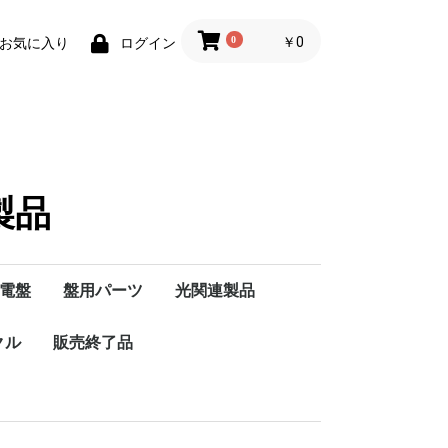
0
￥0
お気に入り
ログイン
製品
電盤
盤用パーツ
光関連製品
-
K･
0
クル
ン
ーション
ハンドル・ハンドルキ
販売終了品
BCT
MGA
MK-300K
MSC
OCR
OVGR
PT-K
RA-100/組合せ機種
T-13K20K
T-13K30K
T-15K15,20,30,50
T-25K15,20,30,50
T-30K15,20,30,50
T-50K15,20,30,50
T-75K,15,20,30,50
TT-15K
TT-25K
TT-30K
TT-50K
TT-75K
ハンドル
ハンドルキー
/75K
ー
クル
ン仕様・パー
ノーヒュズブレーカ
漏電ブレーカ
モータブレーカ
各種ブレーカ
分岐回路用
ZL･ZS･ZR･ZEB
単3専用
自家用発電向け
JIS互換性形
地絡保護専用
インバーター負荷対
過電圧保護機能付/AB-
ZML･ML･MB･MBC
切替開閉器
ケース入り切替開閉器
切り替え開閉器ユニッ
切替開閉器盤
手元開閉器/屋内用
手元開閉器/屋外用
カバースイッチ
応/ZL-I
GHK
ト盤【分岐内蔵】