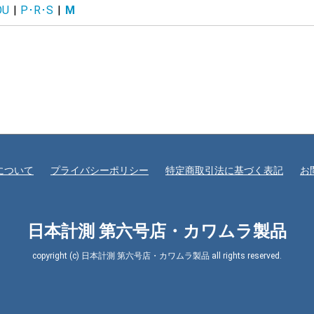
OU
|
P･R･S
|
M
電流30A
について
プライバシーポリシー
特定商取引法に基づく表記
お
日本計測 第六号店・カワムラ製品
copyright (c) 日本計測 第六号店・カワムラ製品 all rights reserved.