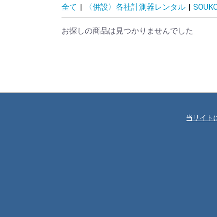
全て
|
〈併設〉各社計測器レンタル
|
SOUK
お探しの商品は見つかりませんでした
当サイト